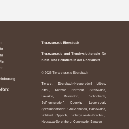
hr
Tierarztpraxis Ebersbach
hr
Tierarztpraxis und Tierphysiotherapie für
hr
Klein- und Heimtiere in der Oberlausitz
hr
hr
© 2026 Tierarztpraxis Ebersbach
reinbarung
Tierarzt: Ebersbach-Neugersdorf Löbau,
efon:
Zittau, Kottmar, Herrnhut, Strahwalde,
Lawalde, Beiersdorf, Schönbach,
Seifhennersdorf, Oderwitz, Leutersdorf,
Spitzkunnersdorf, Großschönau, Hainewalde,
Sohland, Oppach, Schirgiswalde-Kirschau,
Neusalza-Spremberg, Cunewalde, Bautzen