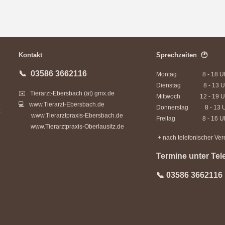
Kontakt
Sprechzeiten
🕐
📞 03586 3662116
Montag 8 - 18 U
Dienstag 8 - 13 U
✉️ Tierarzt-Ebersbach (ät) gmx.de
Mittwoch 12 - 19 U
💻
www.Tierarzt-Ebersbach.de
Donnerstag 8 - 13 U
z
www.Tierarztpraxis-Ebersbach.de
Freitag 8 - 16 U
www.Tierarztpraxis-Oberlausitz.de
+ nach telefonischer Ve
Termine unter Tel
📞 03586 3662116