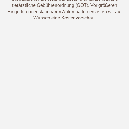
tierärztliche Gebührenordnung (GOT). Vor größeren
Eingriffen oder stationären Aufenthalten erstellen wir auf
Wunsch eine Kostenvorschau.
Notfalldienst
🆘
Tierärztlicher Notfalldienst
erfolgt immer nach
telefonischer Terminabsprache!
Sollten Sie uns bei einem dringenden Notfall nicht
erreichen, wenden Sie sich bitte an den regionalen
tierärztlichen Bereitschaftsdienst oder die nächste
Tierklinik.
Der tierärztliche Notdienst Sachsen ist
keine reguläre
Sprechstunde
und
nur für akute
Notfälle
eingerichtet!